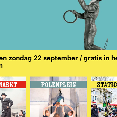
en zondag 22 september / gratis in h
m