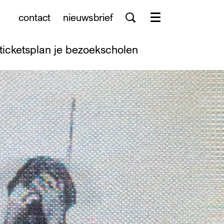
contact
nieuwsbrief
Menu
tickets
plan je bezoek
scholen