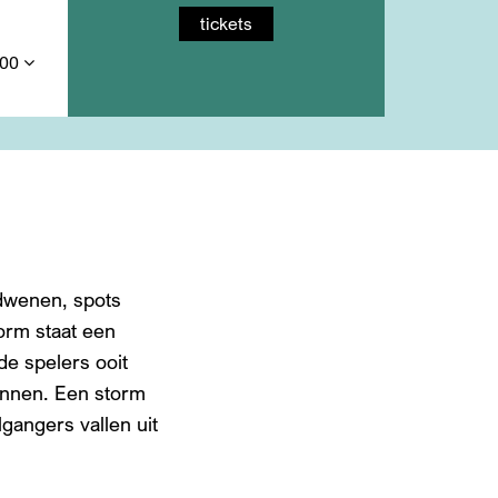
tickets
,00
rdwenen, spots
orm staat een
de spelers ooit
binnen. Een storm
lgangers vallen uit