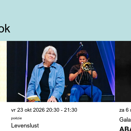
ok
vr 23 okt 2026
20:30 - 21:30
za 6
poëzie
Gal
Levenslust
AB