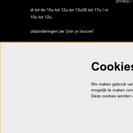
privacy /
di tot do 10u tot 12u en 13u30 tot 17u / vr
10u tot 12u
uitzonderingen zie '
plan je bezoek
'
info@despil.be
Cookie
op locatie
Trax - Traxweg 1 - Roeselare
Ter Posterie - Ooststraat 35 - Roeselare
We maken gebruik van 
Villa Vandewalle - Meensesteenweg 156 -
mogelijk te maken cont
Roeselare
Deze cookies worden 
BTW BE 0452.888.644