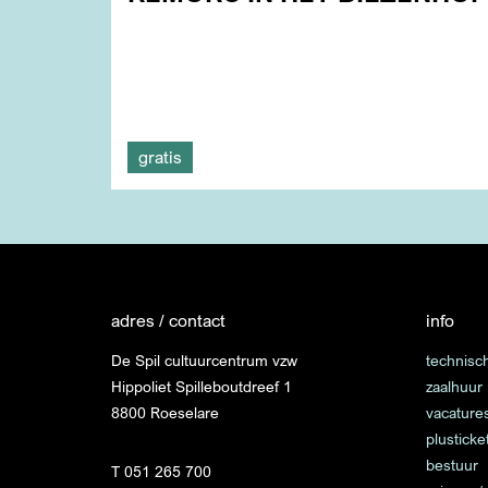
gratis
adres / contact
info
De Spil cultuurcentrum vzw
technisch
Hippoliet Spilleboutdreef 1
zaalhuur
8800 Roeselare
vacature
plusticke
bestuur
T 051 265 700