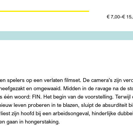
€ 7,00–€ 15
Inzoomen
en spelers op een verlaten filmset. De camera’s zijn ve
heefgezakt en omgewaaid. Midden in de ravage na de st
ts één woord: FIN. Het begin van de voorstelling. Terwijl 
euw leven proberen in te blazen, sluipt de absurditeit 
iest zijn hoofd bij een arbeidsongeval, hinderlijke dubbe
ten gaan in hongerstaking.