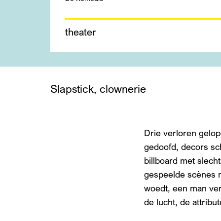
theater
Inzoomen
Slapstick, clownerie
Drie verloren gelop
gedoofd, decors sc
billboard met slech
gespeelde scènes ni
woedt, een man verl
de lucht, de attribu