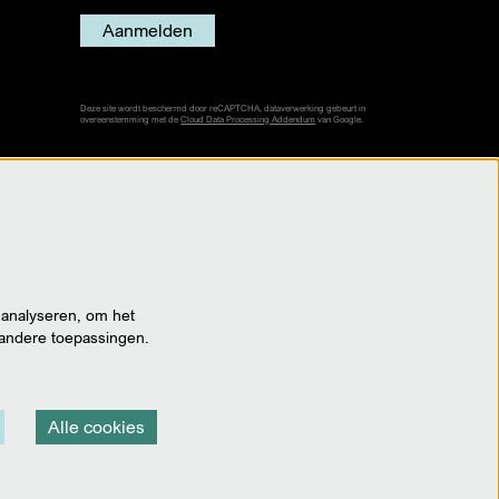
Aanmelden
Deze site wordt beschermd door reCAPTCHA, dataverwerking gebeurt in
overeenstemming met de
Cloud Data Processing Addendum
van Google.
 analyseren, om het
 andere toepassingen.
Alle cookies