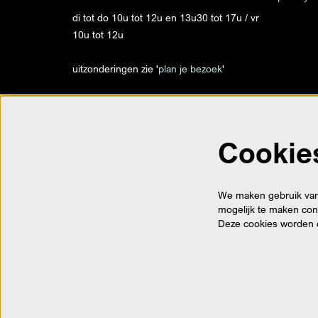
di tot do 10u tot 12u en 13u30 tot 17u / vr
10u tot 12u
uitzonderingen zie '
plan je bezoek
'
info@despil.be
Cookie
op locatie
Trax - Traxweg 1 - Roeselare
Ter Posterie - Ooststraat 35 - Roeselare
We maken gebruik van 
Villa Vandewalle - Meensesteenweg 156 -
mogelijk te maken cont
Roeselare
Deze cookies worden 
BTW BE 0452.888.644