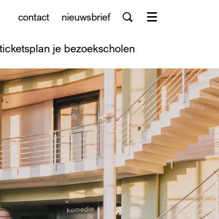
contact
nieuwsbrief
Menu
tickets
plan je bezoek
scholen