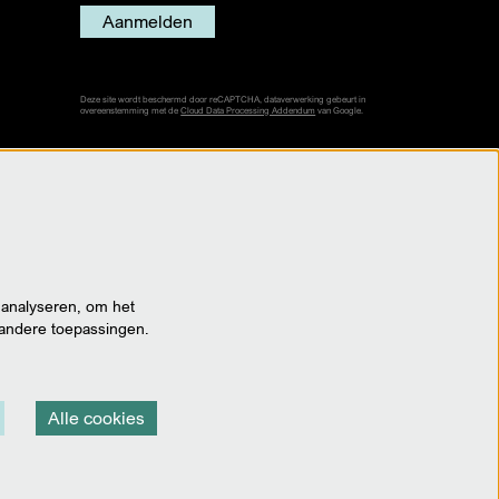
Aanmelden
Deze site wordt beschermd door reCAPTCHA, dataverwerking gebeurt in
overeenstemming met de
Cloud Data Processing Addendum
van Google.
 analyseren, om het
 andere toepassingen.
Alle cookies