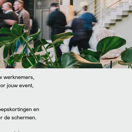
Inzoomen
uw werknemers,
oor jouw event,
oepskortingen en
ter de schermen.