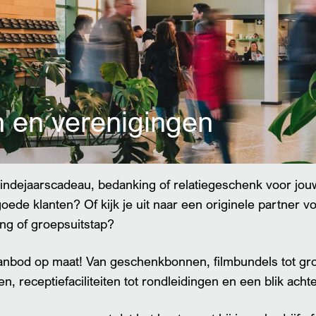
Inzoomen
n en verenigingen
indejaarscadeau, bedanking of relatiegeschenk voor jo
goede klanten? Of kijk je uit naar een originele partner v
ng of groepsuitstap?
aanbod op maat! Van geschenkbonnen, filmbundels tot gr
en, receptiefaciliteiten tot rondleidingen en een blik ach