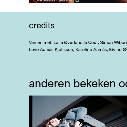
credits
Van en met: Lalla Øverland la Cour, Simon Wibor
Love Aamås Kjellsson, Karoline Aamås, Eivind Ø
anderen bekeken o
Overslaan