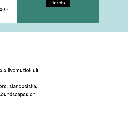
tickets
,00
le livemuziek uit
ers, slängpolska,
, soundscapes en
oomen