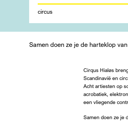
circus
Samen doen ze je de harteklop van
Cirqus Hialøs breng
Scandinavië en circ
Acht artiesten op s
acrobatiek, elektro
Inzoomen
een vliegende cont
Samen doen ze je d