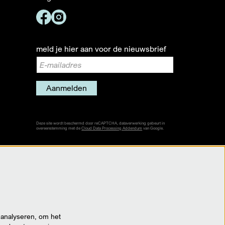
meld je hier aan voor de nieuwsbrief
Aanmelden
Deze site wordt beschermd door reCAPTCHA, dataverwerking gebeurt in
overeenstemming met de
Cloud Data Processing Addendum
van Google.
 analyseren, om het