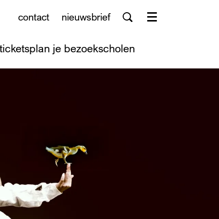
contact
nieuwsbrief
Menu
tickets
plan je bezoek
scholen