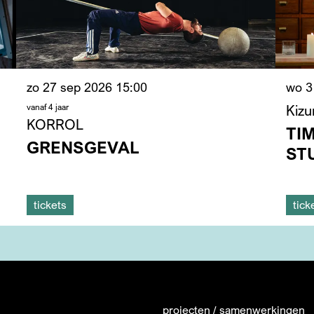
zo 27 sep 2026
15:00
wo 3
vanaf 4 jaar
Kizu
KORROL
TI
GRENSGEVAL
ST
tickets
tick
projecten / samenwerkingen