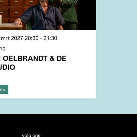
 mrt 2027
20:30 - 21:30
na
M OELBRANDT & DE
UDIO
ets
volg ons