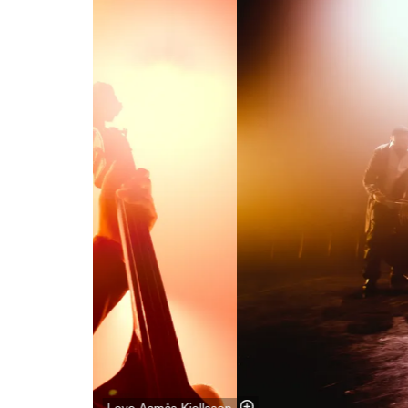
Love Aamås Kjellsson