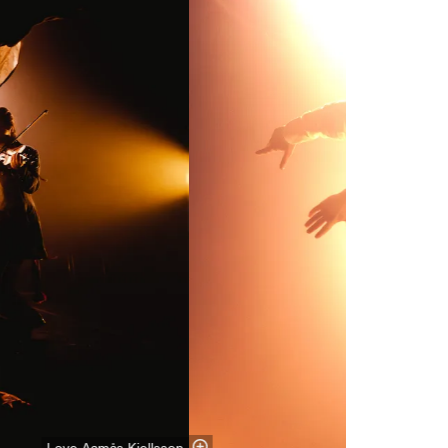
Love Aamås Kjellsson