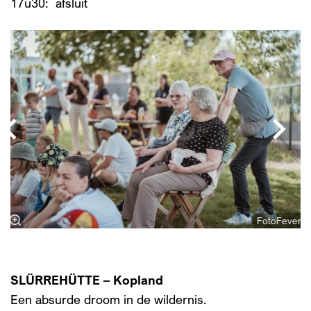
17u30: afsluit
Overslaan
r
FotoFever
SLÜRREHÜTTE – Kopland
Een absurde droom in de wildernis.