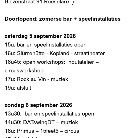
Biezenstraat 91 Roeselare )
Doorlopend: zomerse bar + speelinstallaties
zaterdag 5 september 2026
15u: bar en speelinstallaties open
16u: Slürrehütte - Kopland - straattheater
16u45: open workshops: houtatelier –
circusworkshop
17u: Rock au Vin - muziek
19u: afsluit
zondag 6 september 2026
13u30: bar en speelinstallaties open
14u30: DATswingDT – muziek
16u: Primus – 15feet6 – circus