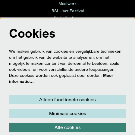
Maatwerk
RSL Jazz Festival
Plein Publique
Cookies
volg ons
We maken gebruik van cookies en vergelijkbare technieken
om het gebruik van de website te analyseren, om het
mogelijk te maken content van derden af te beelden, zoals
ook video’s, en voor verschillende andere toepassingen.
meld je hier aan voor de nieuwsbrief
Deze cookies worden ook geplaatst door derden.
Meer
informatie…
Aanmelden
Alleen functionele cookies
Minimale cookies
Deze site wordt beschermd door reCAPTCHA, dataverwerking gebeurt in overeenstemming met de
Cloud Data
Processing Addendum
van Google.
Alle cookies