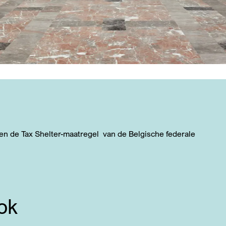
 en de Tax Shelter-maatregel van de Belgische federale
ok