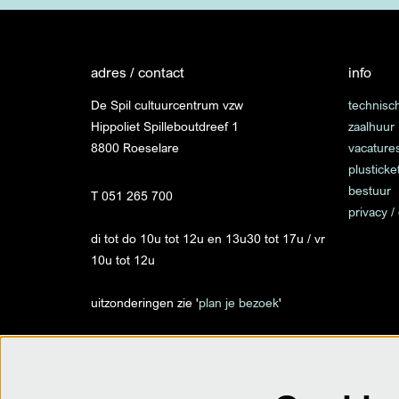
adres / contact
info
De Spil cultuurcentrum vzw
technisch
Hippoliet Spilleboutdreef 1
zaalhuur
8800 Roeselare
vacature
plusticke
bestuur
T 051 265 700
privacy /
di tot do 10u tot 12u en 13u30 tot 17u / vr
10u tot 12u
uitzonderingen zie '
plan je bezoek
'
info@despil.be
op locatie