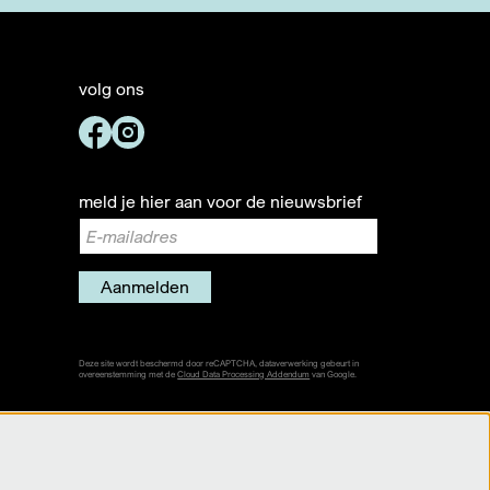
volg ons
meld je hier aan voor de nieuwsbrief
Aanmelden
Deze site wordt beschermd door reCAPTCHA, dataverwerking gebeurt in
overeenstemming met de
Cloud Data Processing Addendum
van Google.