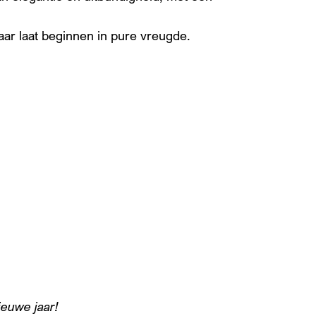
Inzoomen
aar laat beginnen in pure vreugde.
e
a
4
ieuwe jaar!