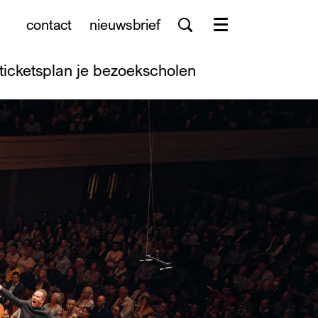
contact
nieuwsbrief
Menu
tickets
plan je bezoek
scholen