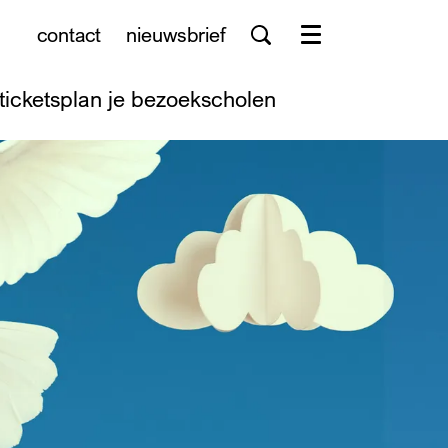
contact
nieuwsbrief
Menu
tickets
plan je bezoek
scholen