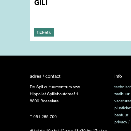
GILI
tickets
adres / contact
info
De Spil cultuurcentrum vzw
technisch
Hippoliet Spilleboutdreef 1
zaalhuur
8800 Roeselare
vacature
plusticke
bestuur
T 051 265 700
privacy /
di tot do 10u tot 12u en 13u30 tot 17u / vr