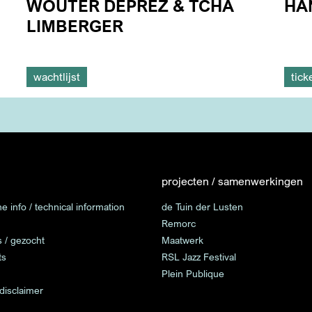
WOUTER DEPREZ & TCHA
HA
LIMBERGER
wachtlijst
tick
projecten / samenwerkingen
e info / technical information
de Tuin der Lusten
Remorc
s / gezocht
Maatwerk
ts
RSL Jazz Festival
Plein Publique
 disclaimer