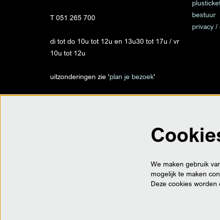
plusticke
bestuur
T 051 265 700
privacy /
di tot do 10u tot 12u en 13u30 tot 17u / vr
10u tot 12u
uitzonderingen zie '
plan je bezoek
'
info@despil.be
Cookie
op locatie
Trax - Traxweg 1 - Roeselare
Ter Posterie - Ooststraat 35 - Roeselare
We maken gebruik van 
Villa Vandewalle - Meensesteenweg 156 -
mogelijk te maken cont
Roeselare
Deze cookies worden 
BTW BE 0452.888.644