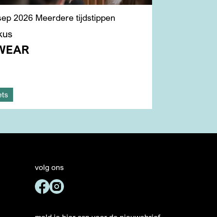
 sep 2026
Meerdere tijdstippen
kus
SWEAR
ets
volg ons