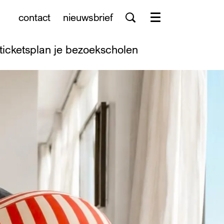
contact
nieuwsbrief
Menu
tickets
plan je bezoek
scholen