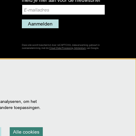
meld je hier aan voor de nieuwsbrief
Aanmelden
Deze site wordt beschermd door reCAPTCHA, dataverwerking gebeurt in
overeenstemming met de
Cloud Data Processing Addendum
van Google.
 analyseren, om het
 andere toepassingen.
Alle cookies