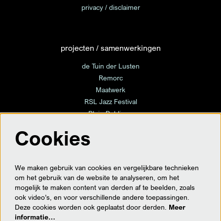
privacy / disclaimer
projecten / samenwerkingen
de Tuin der Lusten
Remorc
Maatwerk
RSL Jazz Festival
Plein Publique
Cookies
volg ons
We maken gebruik van cookies en vergelijkbare technieken
om het gebruik van de website te analyseren, om het
mogelijk te maken content van derden af te beelden, zoals
ook video’s, en voor verschillende andere toepassingen.
meld je hier aan voor de nieuwsbrief
Deze cookies worden ook geplaatst door derden.
Meer
informatie…