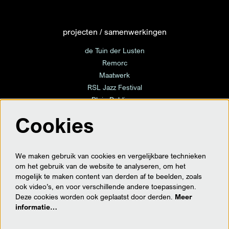
projecten / samenwerkingen
de Tuin der Lusten
Remorc
Maatwerk
RSL Jazz Festival
Plein Publique
Cookies
volg ons
We maken gebruik van cookies en vergelijkbare technieken
om het gebruik van de website te analyseren, om het
mogelijk te maken content van derden af te beelden, zoals
ook video’s, en voor verschillende andere toepassingen.
meld je hier aan voor de nieuwsbrief
Deze cookies worden ook geplaatst door derden.
Meer
informatie…