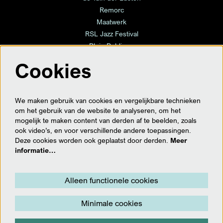
Remorc
Maatwerk
RSL Jazz Festival
Plein Publique
Cookies
volg ons
We maken gebruik van cookies en vergelijkbare technieken
om het gebruik van de website te analyseren, om het
mogelijk te maken content van derden af te beelden, zoals
ook video’s, en voor verschillende andere toepassingen.
meld je hier aan voor de nieuwsbrief
Deze cookies worden ook geplaatst door derden.
Meer
informatie…
Aanmelden
Alleen functionele cookies
Minimale cookies
Deze site wordt beschermd door reCAPTCHA, dataverwerking gebeurt in overeenstemming met de
Cloud Data
Processing Addendum
van Google.