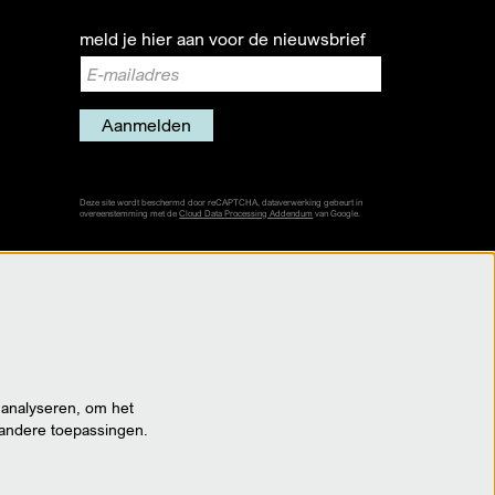
meld je hier aan voor de nieuwsbrief
Aanmelden
Deze site wordt beschermd door reCAPTCHA, dataverwerking gebeurt in
overeenstemming met de
Cloud Data Processing Addendum
van Google.
 analyseren, om het
 andere toepassingen.