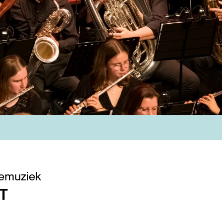
demuziek
T