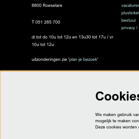
8800 Roeselare
vacature
plusticke
bestuur
T 051 265 700
privacy /
di tot do 10u tot 12u en 13u30 tot 17u / vr
10u tot 12u
uitzonderingen zie '
plan je bezoek
'
info@despil.be
Cookie
op locatie
Trax - Traxweg 1 - Roeselare
Ter Posterie - Ooststraat 35 - Roeselare
We maken gebruik van 
Villa Vandewalle - Meensesteenweg 156 -
mogelijk te maken cont
Roeselare
Deze cookies worden 
BTW BE 0452.888.644