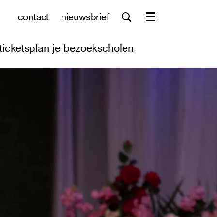
contact
nieuwsbrief
Menu
tickets
plan je bezoek
scholen