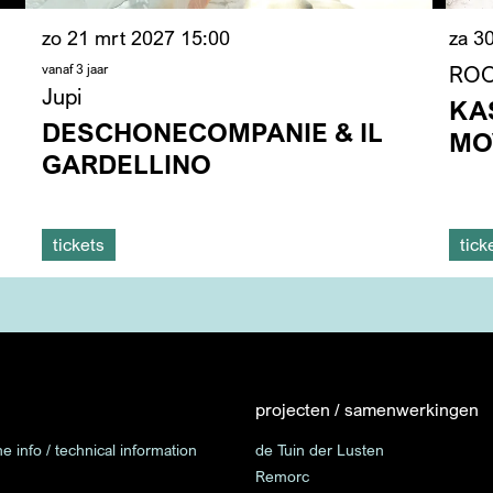
zo 21 mrt 2027
15:00
za 3
vanaf 3 jaar
RO
Jupi
KA
DESCHONECOMPANIE & IL
MO
GARDELLINO
tickets
tick
projecten / samenwerkingen
e info / technical information
de Tuin der Lusten
Remorc