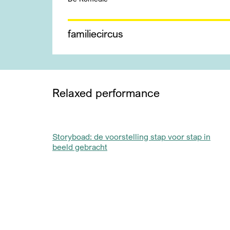
familie
circus
Relaxed performance
Storyboad: de voorstelling stap voor stap in
beeld gebracht