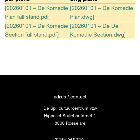
[20260101 – De Komedie
[20260101 – De Komedie
Plan full stand.pdf]
Plan.dwg]
[20260101 – De Komedie
[20260101 – De De
Section full stand.pdf]
Komedie Section.dwg]
adres / contact
De Spil cultuurcentrum vzw
Hippoliet Spilleboutdreef 1
8800 Roeselare
T 051 265 700