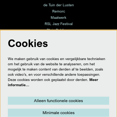
de Tuin der Lusten
Remorc
Maatwerk
RSL Jazz Festival
Plein Publique
Cookies
volg ons
We maken gebruik van cookies en vergelijkbare technieken
om het gebruik van de website te analyseren, om het
mogelijk te maken content van derden af te beelden, zoals
ook video’s, en voor verschillende andere toepassingen.
meld je hier aan voor de nieuwsbrief
Deze cookies worden ook geplaatst door derden.
Meer
informatie…
Aanmelden
Alleen functionele cookies
Minimale cookies
Deze site wordt beschermd door reCAPTCHA, dataverwerking gebeurt in overeenstemming met de
Cloud Data