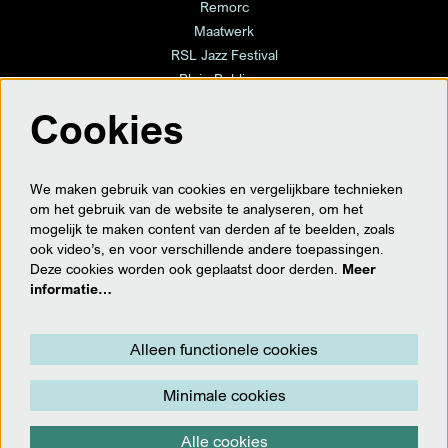
Remorc
Maatwerk
RSL Jazz Festival
Plein Publique
Cookies
volg ons
We maken gebruik van cookies en vergelijkbare technieken
om het gebruik van de website te analyseren, om het
mogelijk te maken content van derden af te beelden, zoals
ook video’s, en voor verschillende andere toepassingen.
meld je hier aan voor de nieuwsbrief
Deze cookies worden ook geplaatst door derden.
Meer
informatie…
Aanmelden
Alleen functionele cookies
Minimale cookies
Deze site wordt beschermd door reCAPTCHA, dataverwerking gebeurt in overeenstemming met de
Cloud Data
Processing Addendum
van Google.
Alle cookies