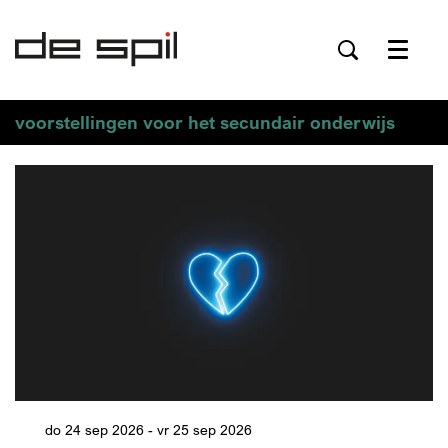
Menu
voorstellingen voor het secundair onderwijs
do 24 sep 2026
-
vr 25 sep 2026