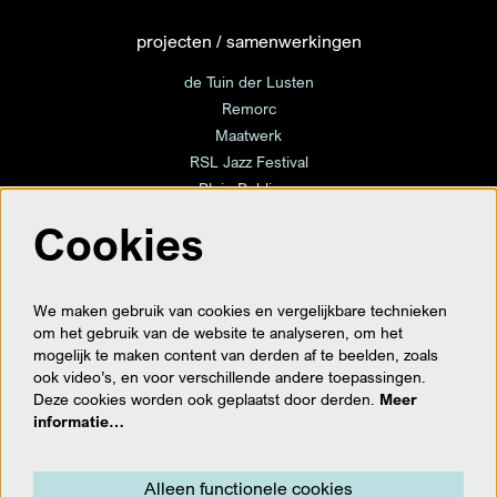
projecten / samenwerkingen
de Tuin der Lusten
Remorc
Maatwerk
RSL Jazz Festival
Plein Publique
Cookies
volg ons
We maken gebruik van cookies en vergelijkbare technieken
om het gebruik van de website te analyseren, om het
mogelijk te maken content van derden af te beelden, zoals
ook video’s, en voor verschillende andere toepassingen.
meld je hier aan voor de nieuwsbrief
Deze cookies worden ook geplaatst door derden.
Meer
informatie…
Aanmelden
Alleen functionele cookies